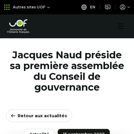
Aller
Passer
EN
Autres sites UOF
au
au
menu
contenu
principal
Université
de
l'Ontario
français
Jacques Naud préside
sa première assemblée
du Conseil de
gouvernance
Retour aux actualités