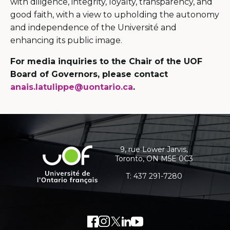
da
with diligence, integrity, loyalty, transparency, and
un
good faith, with a view to upholding the autonomy
no
and independence of the Université and
fe
enhancing its public image.
For media inquiries to the Chair of the UOF
Board of Governors, please contact
anais.latulippe@uontario.ca
.
Coordonnées
et
informations
9, rue Lower Jarvis,
Université
Toronto, ON M5E 0C3
supplémentaires
de
l'Ontario
T:
437 291-7280
français
Facebook
Lien
Instagram
Lien
Twitter
Lien
LinkedIn
Lien
Youtube
Lien