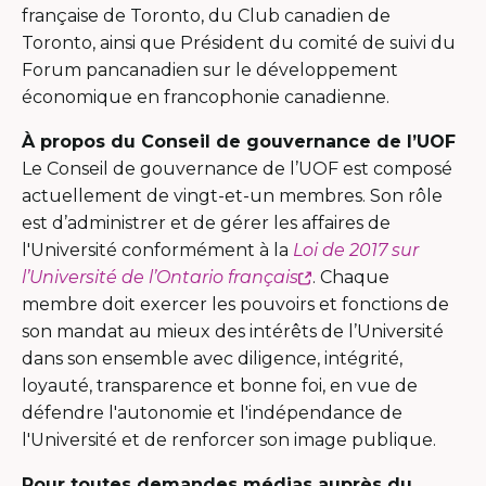
française de Toronto, du Club canadien de
Toronto, ainsi que Président du comité de suivi du
Forum pancanadien sur le développement
économique en francophonie canadienne.
À propos du Conseil de gouvernance de l’UOF
Le Conseil de gouvernance de l’UOF est composé
actuellement de vingt-et-un membres. Son rôle
est d’administrer et de gérer les affaires de
l'Université conformément à la
Loi de 2017 sur
Ce
l’Université de l’Ontario français
. Chaque
lien
membre doit exercer les pouvoirs et fonctions de
s'ouvrira
son mandat au mieux des intérêts de l’Université
dans
dans son ensemble avec diligence, intégrité,
une
loyauté, transparence et bonne foi, en vue de
nouvelle
défendre l'autonomie et l'indépendance de
fenêtre
l'Université et de renforcer son image publique.
Pour toutes demandes médias auprès du