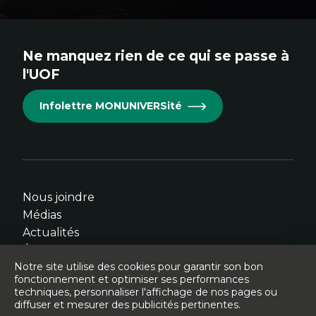
externe
externe
externe
externe
externe
au
au
au
au
au
site.
site.
site.
site.
site.
Ne manquez rien de ce qui se passe à
Cet
Cet
Cet
Cet
Cet
l'UOF
hyperlien
hyperlien
hyperlien
hyperlien
hyperlien
s'ouvrira
s'ouvrira
s'ouvrira
s'ouvrira
s'ouvrira
Infolettre MONUNIVERSité
dans
dans
dans
dans
dans
une
une
une
une
une
nouvelle
nouvelle
nouvelle
nouvelle
nouvelle
fenêtre.
fenêtre.
fenêtre.
fenêtre.
fenêtre.
Nous joindre
Médias
Actualités
Événements
Notre site utilise des cookies pour garantir son bon
fonctionnement et optimiser ses performances
techniques, personnaliser l'affichage de nos pages ou
diffuser et mesurer des publicités pertinentes.
© Université de l'Ontario français - 2026