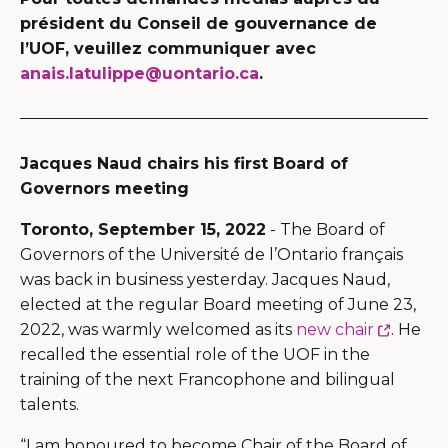
président du Conseil de gouvernance de
l’UOF, veuillez communiquer avec
anais.latulippe@uontario.ca
.
Jacques Naud chairs his first Board of
Governors meeting
Toronto, September 15, 2022
- The Board of
Governors of the Université de l’Ontario français
was back in business yesterday. Jacques Naud,
elected at the regular Board meeting of June 23,
Ce
2022, was warmly welcomed as its
new chair
. He
lien
recalled the essential role of the UOF in the
s'ouvri
training of the next Francophone and bilingual
dans
talents.
une
“I am honoured to become Chair of the Board of