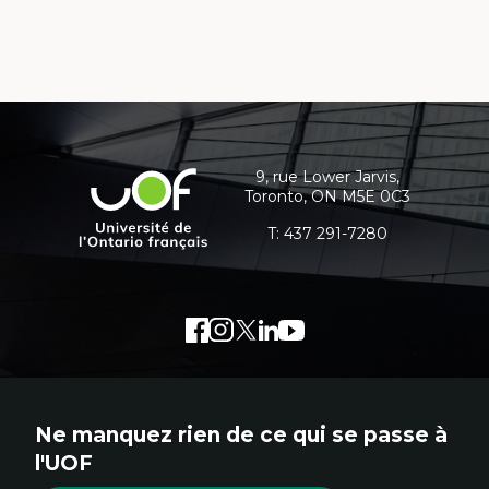
s'ouvrira
dans
une
nouvelle
Coordonnées
fenêtre
et
informations
9, rue Lower Jarvis,
Université
Toronto, ON M5E 0C3
supplémentaires
de
l'Ontario
T:
437 291-7280
français
Facebook
Lien
Instagram
Lien
Twitter
Lien
LinkedIn
Lien
Youtube
Lien
externe
externe
externe
externe
externe
au
au
au
au
au
site.
site.
site.
site.
site.
Ne manquez rien de ce qui se passe à
Cet
Cet
Cet
Cet
Cet
l'UOF
hyperlien
hyperlien
hyperlien
hyperlien
hyperlien