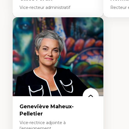
Vice-recteur administratif
Recteur e
Gilles Fortin est entré en fonction à titre de
Normand Lab
vice-recteur administratif en septembre 2021.
chancelier d
M. Fortin a fait sa marque dans la sphère
(UOF) depu
universitaire en tant que directeur général du
Labrie est 
Collège universitaire Glendon de l’Université
Conseil de 
York à Toronto de 2000 à 2016. Il y était entré
Canada. Exp
en 1986 à titre de...
linguistiqu
En savoir plus
En savoi
Geneviève Maheux-
Pelletier
Vice-rectrice adjointe à
l’enseignement