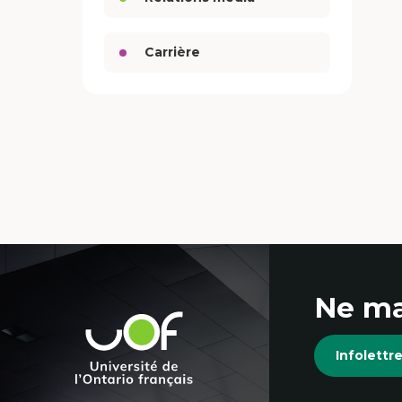
Carrière
Coordonnées
Ne ma
et
Université
de
informations
Infolett
l'Ontario
français