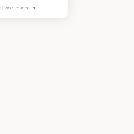
t vice-chancelier
rie est le recteur et vice-
e l'Université de l'Ontario français
is mai 2024. Parallèlement, M.
aussi le président par intérim du
recherches en sciences humaines du
ert en bilinguisme et politiques
es avec un doctorat en...
r plus