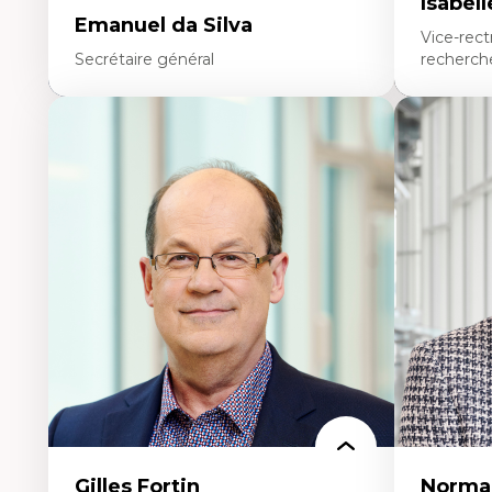
Isabel
Emanuel da Silva
Vice-rect
Secrétaire général
recherch
Dans le rôle de secrétaire général de l’UOF, M.
Isabelle Dos
da Silva met son expertise du domaine
à la recherc
universitaire, de la recherche analytique, de la
français. E
gestion des données, de la planification et de la
de directio
coordination stratégiques au service de
notamment 
l’Université. Spécialiste en contextes
aux affaire
linguistiques minoritaires, il a...
Regina, aprè
En savoir plus
En savoi
Gilles Fortin
Norma