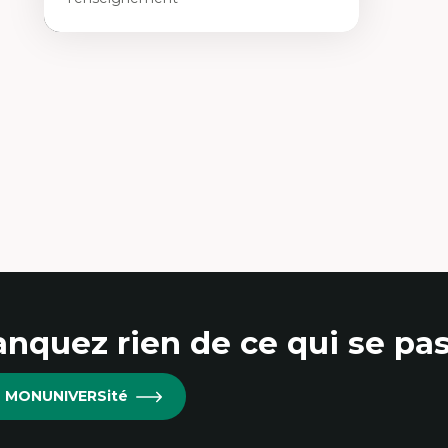
Experte en pédagogie universitaire, Geneviève
détient un doctorat de la University of Illinois
at Urbana-Champaign. Elle a occupé des
postes variés en milieu universitaire aux États-
Unis, au Canada et en France au cours des 18
dernières années. En outre, Geneviève connait
bien le milieu de...
En savoir plus
nquez rien de ce qui se pas
re MONUNIVERSité