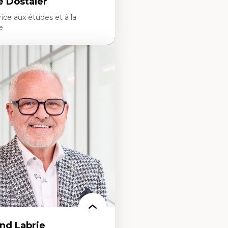
le Dostaler
rice aux études et à la
e
taler est vice-rectrice aux études et
he à l’Université de l’Ontario
lle a auparavant occupé des postes
n universitaire à travers le Canada,
comme provost et vice-rectrice
s académiques à l’Université de
s avoir été...
r plus
nd Labrie