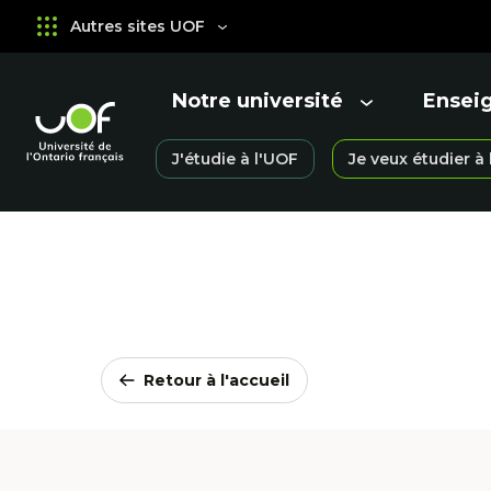
Aller
Passer
Autres sites UOF
au
au
menu
contenu
principal
Notre université
Ensei
Ouvrir
Ouvrir
le
le
Université
J'étudie à l'UOF
Je veux étudier à
menu
menu
Ouvrir
de
le
l'Ontario
menu
français
Retour à l'accueil