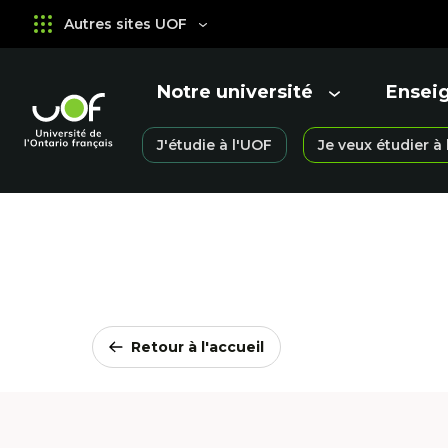
Aller
Passer
Autres sites UOF
au
au
menu
contenu
principal
Notre université
Ensei
Ouvrir
Ouvrir
le
le
Université
J'étudie à l'UOF
Je veux étudier à
menu
menu
Ouvrir
de
le
l'Ontario
menu
français
Retour à l'accueil