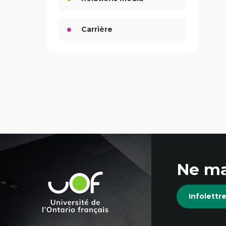
Carrière
Coordonnées
Ne ma
et
Université
de
informations
Infolett
l'Ontario
français