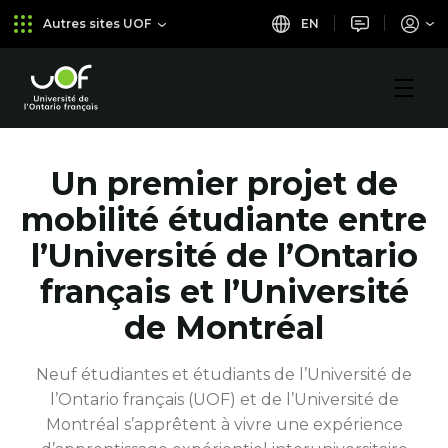
Aller
Passer
EN
Autres sites UOF
au
au
menu
contenu
principal
Université
de
l'Ontario
français
Un premier projet de
mobilité étudiante entre
l’Université de l’Ontario
français et l’Université
de Montréal
Neuf étudiantes et étudiants de l’Université de
l’Ontario français (UOF) et de l’Université de
Montréal s’apprêtent à vivre une expérience