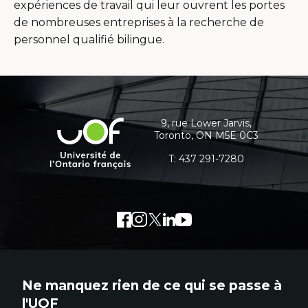
expériences de travail qui leur ouvrent les portes
de nombreuses entreprises à la recherche de
personnel qualifié bilingue.
Coordonnées
et
informations
9, rue Lower Jarvis,
Université
Toronto, ON M5E 0C3
supplémentaires
de
l'Ontario
T:
437 291-7280
français
Facebook
Lien
Instagram
Lien
Twitter
Lien
LinkedIn
Lien
Youtube
Lien
externe
externe
externe
externe
externe
au
au
au
au
au
site.
site.
site.
site.
site.
Ne manquez rien de ce qui se passe à
Cet
Cet
Cet
Cet
Cet
l'UOF
hyperlien
hyperlien
hyperlien
hyperlien
hyperlien