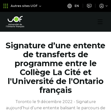
Aller
Passer
EN
Autres sites UOF
au
au
menu
contenu
principal
Université
de
l'Ontario
français
Signature d’une entente
de transferts de
programme entre le
Collège La Cité et
l'Université de l'Ontario
français
Toronto le 9 décembre 2022 - Signature
aujourd’hui d’une entente balisant le parcours de