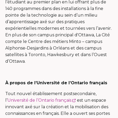
lien
l’étudiant au premier plan en lui offrant plus de
s'ouvrira
140 programmes dans des installations à la fine
dans
pointe de la technologie au sein d’un milieu
une
d’apprentissage axé sur des pratiques
nouvelle
expérientielles modernes et tournées vers l’avenir.
fenêtre
En plus de son campus principal d'Ottawa, La Cité
compte le Centre des métiers Minto – campus
Alphonse-Desjardins à Orléans et des campus
satellites à Toronto, Hawkesbury et dans l’Ouest
d’Ottawa.
À propos de l’Université de l’Ontario français
Tout nouvel établissement postsecondaire,
Ce
l’
Université de l’Ontario français
est un espace
lien
innovant axé sur la création et la mobilisation des
s'ouvrira
connaissances en français. Elle a ouvert ses portes