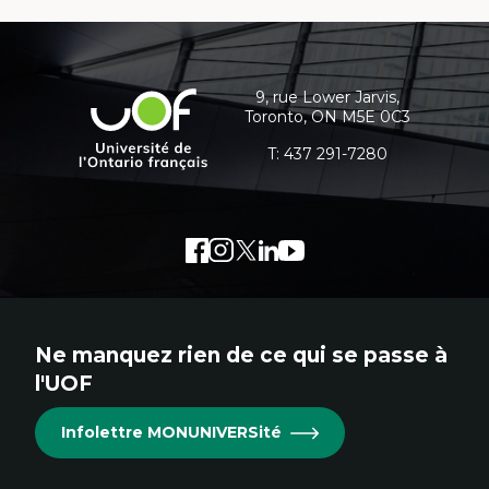
Coordonnées
et
informations
9, rue Lower Jarvis,
Université
Toronto, ON M5E 0C3
supplémentaires
de
l'Ontario
T:
437 291-7280
français
Facebook
Lien
Instagram
Lien
Twitter
Lien
LinkedIn
Lien
Youtube
Lien
externe
externe
externe
externe
externe
au
au
au
au
au
site.
site.
site.
site.
site.
Ne manquez rien de ce qui se passe à
Cet
Cet
Cet
Cet
Cet
l'UOF
hyperlien
hyperlien
hyperlien
hyperlien
hyperlien
s'ouvrira
s'ouvrira
s'ouvrira
s'ouvrira
s'ouvrira
Infolettre MONUNIVERSité
dans
dans
dans
dans
dans
une
une
une
une
une