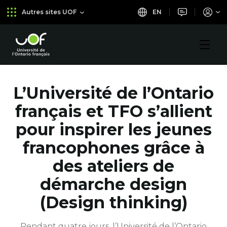
Aller
Passer
EN
Autres sites UOF
au
au
menu
contenu
principal
Université
de
l'Ontario
français
L’Université de l’Ontario
français et TFO s’allient
pour inspirer les jeunes
francophones grâce à
des ateliers de
démarche design
(Design thinking)
Pendant quatre jours, l’Université de l’Ontario