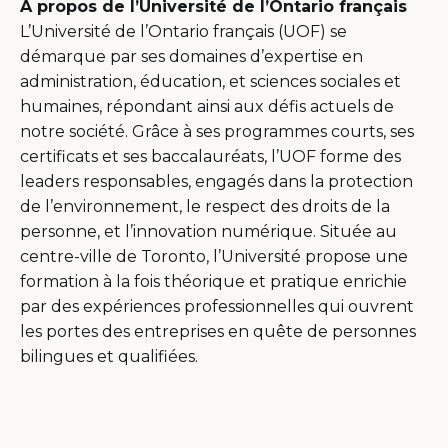
s'ouvrira
s'ouvrira
s'ouvrira
s'ouvrira
À propos de l’Université de l’Ontario français
dans
dans
dans
dans
L’Université de l’Ontario français (UOF) se
une
une
une
une
démarque par ses domaines d’expertise en
nouvelle
nouvelle
nouvelle
nouvelle
administration, éducation, et sciences sociales et
fenêtre
fenêtre
fenêtre
fenêtre
humaines, répondant ainsi aux défis actuels de
notre société. Grâce à ses programmes courts, ses
certificats et ses baccalauréats, l’UOF forme des
leaders responsables, engagés dans la protection
de l’environnement, le respect des droits de la
personne, et l’innovation numérique. Située au
centre-ville de Toronto, l’Université propose une
formation à la fois théorique et pratique enrichie
par des expériences professionnelles qui ouvrent
les portes des entreprises en quête de personnes
bilingues et qualifiées.