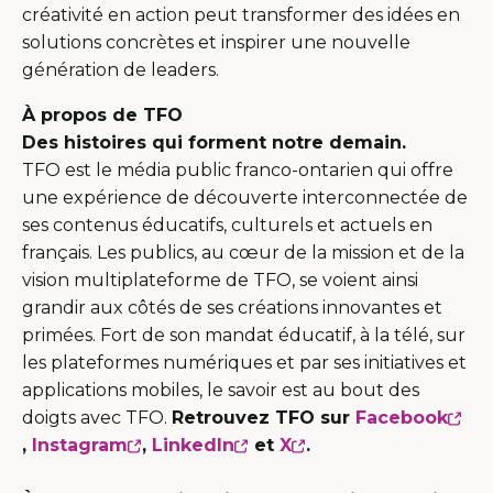
créativité en action peut transformer des idées en
solutions concrètes et inspirer une nouvelle
génération de leaders.
À propos de TFO
Des histoires qui forment notre demain.
TFO est le média public franco-ontarien qui offre
une expérience de découverte interconnectée de
ses contenus éducatifs, culturels et actuels en
français. Les publics, au cœur de la mission et de la
vision multiplateforme de TFO, se voient ainsi
grandir aux côtés de ses créations innovantes et
primées. Fort de son mandat éducatif, à la télé, sur
les plateformes numériques et par ses initiatives et
applications mobiles, le savoir est au bout des
doigts avec TFO.
Retrouvez TFO sur
Facebook
Ce
Ce
Ce
Ce
,
Instagram
,
LinkedIn
et
X
.
lien
lien
lien
lien