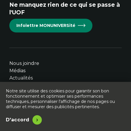
Ne manquez rien de ce qui se passe à
Cet
Cet
Cet
Cet
Cet
l'UOF
hyperlien
hyperlien
hyperlien
hyperlien
hyperlien
s'ouvrira
s'ouvrira
s'ouvrira
s'ouvrira
s'ouvrira
Infolettre MONUNIVERSité
dans
dans
dans
dans
dans
une
une
une
une
une
nouvelle
nouvelle
nouvelle
nouvelle
nouvelle
fenêtre.
fenêtre.
fenêtre.
fenêtre.
fenêtre.
Nous joindre
Médias
Actualités
Événements
Notre site utilise des cookies pour garantir son bon
fonctionnement et optimiser ses performances
techniques, personnaliser l'affichage de nos pages ou
diffuser et mesurer des publicités pertinentes.
© Université de l'Ontario français - 2026
Accessibilité
Légal
D'accord
Site conçu, développé et hébergé par
Libéo