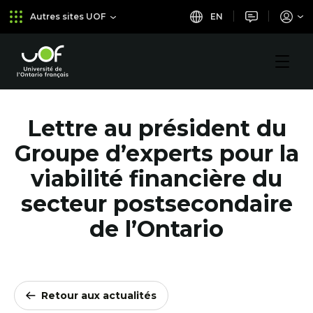
Aller
Passer
EN
Autres sites UOF
au
au
menu
contenu
principal
Université
de
l'Ontario
français
Lettre au président du
Groupe d’experts pour la
viabilité financière du
secteur postsecondaire
de l’Ontario
Retour aux actualités