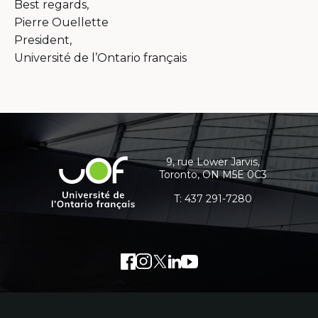
Best regards,
Pierre Ouellette
President,
Université de l’Ontario français
Coordonnées
et
informations
9, rue Lower Jarvis,
Université
Toronto, ON M5E 0C3
supplémentaires
de
l'Ontario
T:
437 291-7280
français
Facebook
Lien
Instagram
Lien
Twitter
Lien
LinkedIn
Lien
Youtube
Lien
externe
externe
externe
externe
externe
au
au
au
au
au
site.
site.
site.
site.
site.