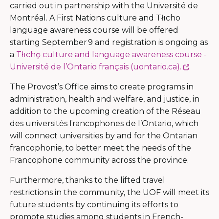
carried out in partnership with the Université de
Montréal. A First Nations culture and Tłıcho
language awareness course will be offered
starting September 9 and registration is ongoing as
a
Tłıchǫ culture and language awareness course -
Ce
Université de l’Ontario français (uontario.ca).
lien
The Provost’s Office aims to create programs in
s'ouvrir
administration, health and welfare, and justice, in
dans
addition to the upcoming creation of the Réseau
une
des universités francophones de l’Ontario, which
nouvel
will connect universities by and for the Ontarian
fenêtre
francophonie, to better meet the needs of the
Francophone community across the province.
Furthermore, thanks to the lifted travel
restrictions in the community, the UOF will meet its
future students by continuing its efforts to
promote studies among students in French-