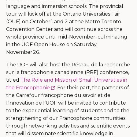
language and immersion schools. The provincial
tour will kick off at the Ontario Universities Fair
(OUF) on October 1 and 2 at the Metro Toronto
Convention Center and will continue across the
whole province until mid-November, culminating
in the UOF Open House on Saturday,
November 26.
The UOF will also host the Réseau de la recherche
sur la francophonie canadienne (RRF) conference,
titled
The Role and Mission of Small Universities in
Ce
the Francophonie
. For their part, the partners of
lien
the Carrefour francophone du savoir et de
s'ouvrira
l’innovation de l’UOF will be invited to contribute
dans
to the experiential learning of students and to the
une
strengthening of our Francophone communities
nouvelle
through networking activities and scientific events
fenêtre
that will disseminate scientific knowledge in