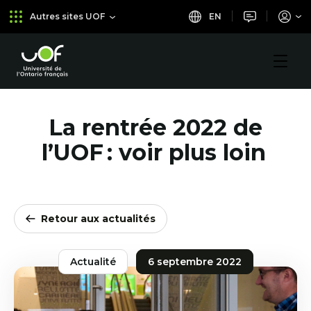
Aller
Passer
EN
Autres sites UOF
au
au
menu
contenu
principal
Université
de
l'Ontario
français
La rentrée 2022 de
l’UOF : voir plus loin
Retour aux actualités
Actualité
6 septembre 2022