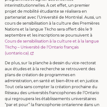
interinstitutionnelles. À cet effet, un premier
projet de mobilité étudiante se réalisera en
partenariat avec l’Université de Montréal. Aussi, un
cours de sensibilisation à la culture des Premières
Nations et la langue Tłıcho sera offert dès le 9
septembre et les inscriptions se poursuivent à
Cours de sensibilisation à la culture et à la langue
Tłıchǫ – Université de l'Ontario français
Ce
(uontario.ca).
lien
De plus, sur la planche à dessin du vice-rectorat
s'ouvrira
aux études et à la recherche se retrouvent des
dans
plans de création de programmes en
une
administration, en santé et bien-être et en justice.
nouvelle
Tout cela sans compter la création prochaine du
fenêtre
Réseau des universités francophones de l’Ontario
qui regroupera les établissements universitaires
“par et pour” la francophonie ontarienne dans un