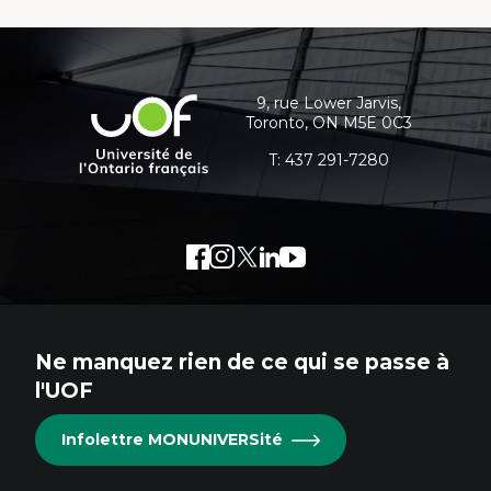
Coordonnées
et
informations
9, rue Lower Jarvis,
Université
Toronto, ON M5E 0C3
supplémentaires
de
l'Ontario
T:
437 291-7280
français
Facebook
Lien
Instagram
Lien
Twitter
Lien
LinkedIn
Lien
Youtube
Lien
externe
externe
externe
externe
externe
au
au
au
au
au
site.
site.
site.
site.
site.
Ne manquez rien de ce qui se passe à
Cet
Cet
Cet
Cet
Cet
l'UOF
hyperlien
hyperlien
hyperlien
hyperlien
hyperlien
s'ouvrira
s'ouvrira
s'ouvrira
s'ouvrira
s'ouvrira
Infolettre MONUNIVERSité
dans
dans
dans
dans
dans
une
une
une
une
une