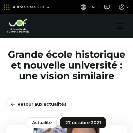
Aller
Passer
EN
Autres sites UOF
au
au
menu
contenu
principal
Université
de
l'Ontario
français
Grande école historique
et nouvelle université :
une vision similaire
Retour aux actualités
Actualité
27 octobre 2021