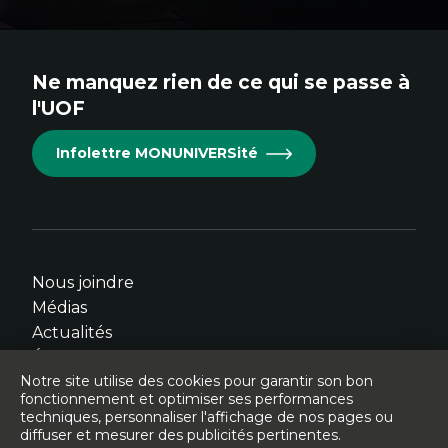
externe
externe
externe
externe
externe
au
au
au
au
au
site.
site.
site.
site.
site.
Ne manquez rien de ce qui se passe à
Cet
Cet
Cet
Cet
Cet
l'UOF
hyperlien
hyperlien
hyperlien
hyperlien
hyperlien
s'ouvrira
s'ouvrira
s'ouvrira
s'ouvrira
s'ouvrira
Infolettre MONUNIVERSité
dans
dans
dans
dans
dans
une
une
une
une
une
nouvelle
nouvelle
nouvelle
nouvelle
nouvelle
fenêtre.
fenêtre.
fenêtre.
fenêtre.
fenêtre.
Nous joindre
Médias
Actualités
Événements
Notre site utilise des cookies pour garantir son bon
fonctionnement et optimiser ses performances
techniques, personnaliser l'affichage de nos pages ou
diffuser et mesurer des publicités pertinentes.
© Université de l'Ontario français - 2026