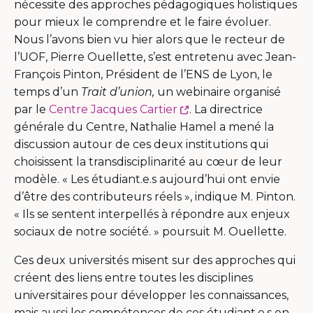
nécessite des approches pédagogiques holistiques
pour mieux le comprendre et le faire évoluer.
Nous l’avons bien vu hier alors que le recteur de
l’UOF, Pierre Ouellette, s’est entretenu avec Jean-
François Pinton, Président de l’ENS de Lyon, le
temps d’un
Trait d’union,
un webinaire organisé
Ce
par le
Centre Jacques Cartier
. La directrice
lien
générale du Centre, Nathalie Hamel a mené la
s'ouvrira
discussion autour de ces deux institutions qui
dans
choisissent la transdisciplinarité au cœur de leur
une
modèle. « Les étudiant.e.s aujourd’hui ont envie
nouvelle
d’être des contributeurs réels », indique M. Pinton.
fenêtre
« Ils se sentent interpellés à répondre aux enjeux
sociaux de notre société. » poursuit M. Ouellette.
Ces deux universités misent sur des approches qui
créent des liens entre toutes les disciplines
universitaires pour développer les connaissances,
mais aussi les compétences de ces étudiant.e.s en