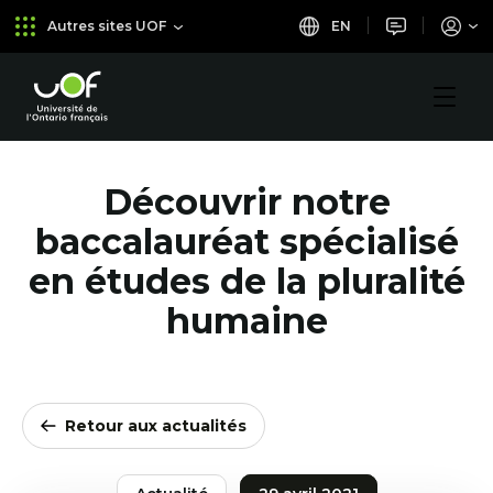
Aller
Passer
EN
Autres sites UOF
au
au
menu
contenu
principal
Université
de
l'Ontario
français
Découvrir notre
baccalauréat spécialisé
en études de la pluralité
humaine
Retour aux actualités