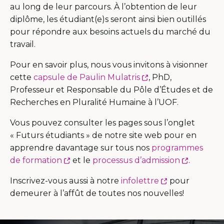
au long de leur parcours. À l’obtention de leur
diplôme, les étudiant(e)s seront ainsi bien outillés
pour répondre aux besoins actuels du marché du
travail.
Pour en savoir plus, nous vous invitons à visionner
Ce
cette
capsule de Paulin Mulatris
, PhD,
lien
Professeur et Responsable du Pôle d’Études et de
s'ouvrira
Recherches en Pluralité Humaine à l’UOF.
dans
Vous pouvez consulter les pages sous l’onglet
une
« Futurs étudiants » de notre site web pour en
nouvelle
apprendre davantage sur tous nos
programmes
fenêtre
Ce
Ce
de formation
et le
processus d’admission
.
lien
lien
Ce
Inscrivez-vous aussi à notre
infolettre
pour
s'ouvrira
s'ouvrira
lien
demeurer à l’affût de toutes nos nouvelles!
dans
dans
s'ouvrira
une
une
dans
nouvelle
nouvelle