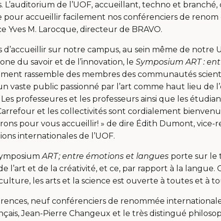
s. L’auditorium de l’UOF, accueillant, techno et branché, 
 pour accueillir facilement nos conférenciers de renom
nce Yves M. Larocque, directeur de BRAVO.
 d’accueillir sur notre campus, au sein même de notre U
ne du savoir et de l’innovation, le
Symposium ART : ent
ement rassemble des membres des communautés scienti
u’un vaste public passionné par l’art comme haut lieu de l
 Les professeures et les professeurs ainsi que les étudian
Carrefour et les collectivités sont cordialement bienvenue
rons pour vous accueillir! » de dire Édith Dumont, vice-re
ations internationales de l’UOF.
 symposium
ART ; entre émotions et langues
porte sur le
 l’art et de la créativité, et ce, par rapport à la langue.
ulture, les arts et la science est ouverte à toutes et à t
férences, neuf conférenciers de renommée internationale
nçais, Jean-Pierre Changeux et le très distingué philos