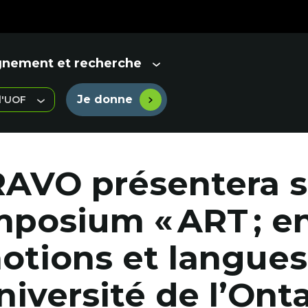
gnement et recherche
Je donne
 l'UOF
Lien
externe
au
site.
Cet
AVO présentera 
hyperlien
s'ouvrira
dans
posium « ART ; e
une
nouvelle
fenêtre.
otions et langues 
niversité de l’Ont