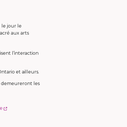
le jour le
sacré aux arts
ent l’interaction
ntario et ailleurs.
t demeureront les
Ce
re
lien
s'ouvrira