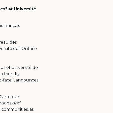
s" at Université
o français
ureau des
ersité de l’Ontario
s of Université de
a friendly
o-face ", announces
 Carrefour
tions and
ic communities, as