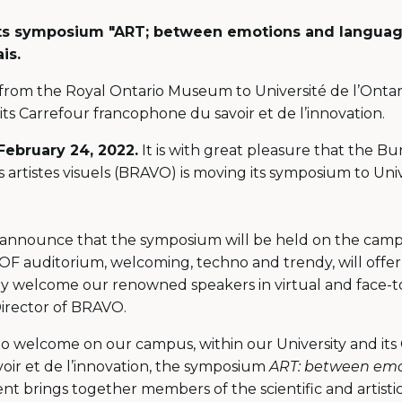
ts symposium "ART; between emotions and language
is.
om the Royal Ontario Museum to Université de l’Ontari
ts Carrefour francophone du savoir et de l’innovation.
February 24, 2022.
It is with great pleasure that the B
rtistes visuels (BRAVO) is moving its symposium to Univ
 announce that the symposium will be held on the campu
 UOF auditorium, welcoming, techno and trendy, will offer 
ly welcome our renowned speakers in virtual and face-t
Director of BRAVO.
o welcome on our campus, within our University and its
oir et de l’innovation, the symposium
ART: between emo
vent brings together members of the scientific and artist