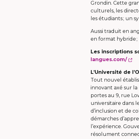
Grondin. Cette gran
culturels, les direc
les étudiants ; un 
Aussi traduit en ang
en format hybride ;
Les inscriptions s
C
langues.com/
li
L’Université de l’
s'
Tout nouvel établi
da
innovant axé sur la 
un
portes au 9, rue Lo
no
universitaire dans l
fe
d’inclusion et de co
démarches d’apprent
l’expérience. Gouve
résolument connect