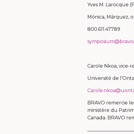
Yves M. Larocque (
Mónica, Márquez, 
800.611.47789
symposium@bravoa
Carole Nkoa, vice-
Université de l’Onta
Carole.nkoa@uonta
BRAVO remercie les 
ministère du Patrimo
Canada. BRAVO re