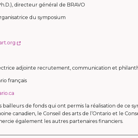
Ph.D.), directeur général de BRAVO
organisatrice du symposium
Ce
rt.org
lien
s'ouvrira
dans
rectrice adjointe recrutement, communication et philan
une
rio français
nouvelle
fenêtre
rio.ca
bailleurs de fonds qui ont permis la réalisation de ce sy
ine canadien, le Conseil des arts de l’Ontario et le Conse
mercie également les autres partenaires financi