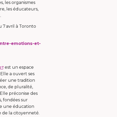
es, les organismes
ure, les éducateurs,
c.
u 7 avril à Toronto
-entre-emotions-et-
Ce
s
est un espace
lien
 Elle a ouvert ses
s'ouvrira
éer une tradition
dans
ce, de pluralité,
une
 Elle préconise des
nouvelle
s, fondées sur
fenêtre
fre une éducation
 de la citoyenneté.