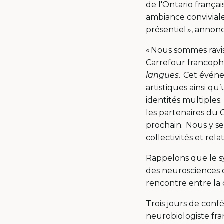
de l'Ontario françai
ambiance conviviale
présentiel », anno
« Nous sommes ravis
Carrefour francopho
langues
. Cet évén
artistiques ainsi q
identités multiples.
les partenaires du 
prochain. Nous y se
collectivités et rel
Rappelons que le
des neurosciences de
rencontre entre la c
Trois jours de con
neurobiologiste fra