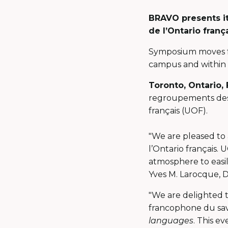
BRAVO presents i
de l’Ontario frança
Symposium moves fr
campus and within i
Toronto, Ontario, 
regroupements des a
français (UOF).
"We are pleased to
l’Ontario français.
atmosphere to easi
Yves M. Larocque, 
"We are delighted t
francophone du sav
languages
. This e