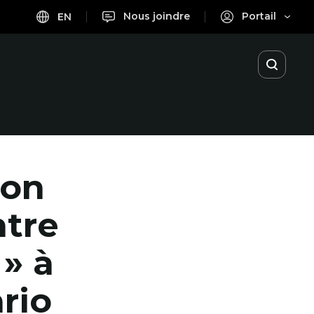
Nous joindre
Portail
EN
Ouvrir
la
recherc
son
ntre
» à
ario