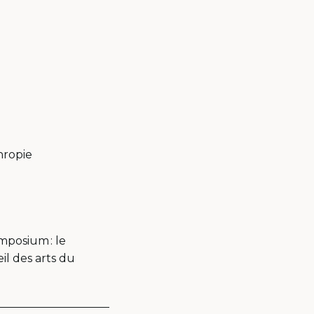
dans
une
nouvelle
fenêtre
thropie
mposium : le
il des arts du
ers.