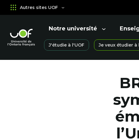
Aller
Passer
Autres sites UOF
au
au
menu
contenu
principal
Notre université
Ensei
Ouvrir
Ouvrir
le
le
Université
J'étudie à l'UOF
Je veux étudier à
menu
menu
Ouvrir
de
le
l'Ontario
menu
français
BR
sym
ém
l’U