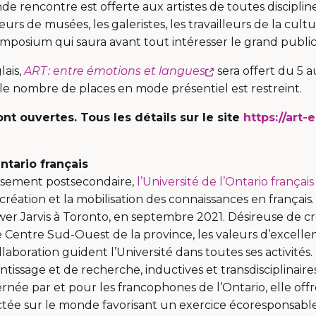
de rencontre est offerte aux artistes de toutes disciplin
teurs de musées, les galeristes, les travailleurs de la cult
symposium qui saura avant tout intéresser le grand publi
Ce
lais,
ART
: entre
é
motions et langues
sera offert du 5 a
lien
 le nombre de places en mode présentiel est restreint.
s'ouvrira
ont ouvertes. Tous les détails sur le site
https://art
dans
e
une
en
nouvelle
Ontario français
ouvrira
fenêtre
ssement postsecondaire,
l’Université de l’Ontario françai
ns
création et la mobilisation des connaissances en français.
e
wer Jarvis à Toronto, en septembre 2021. Désireuse de cr
uvelle
e Centre Sud-Ouest de la province, les valeurs d’excellen
nêtre
llaboration guident l’Université dans toutes ses activités.
issage et de recherche, inductives et transdisciplinaire
rnée par et pour les francophones de l’Ontario, elle of
ée sur le monde favorisant un exercice écoresponsable