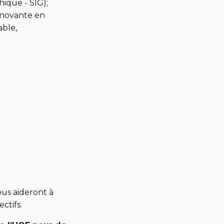
ique - SIG);
nnovante en
ble,
ous aideront à
ctifs.