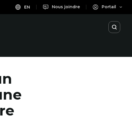
Nous joindre
Portail
EN
Ouvrir
la
recherc
un
une
re