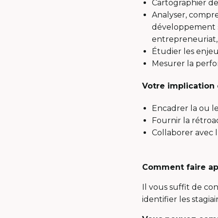
Cartographier de
Analyser, compre
développement s
entrepreneuriat,
Étudier les enje
Mesurer la perfor
Votre implication
Encadrer la ou le
Fournir la rétroac
Collaborer avec l
Comment faire app
Il vous suffit de co
identifier les stagi