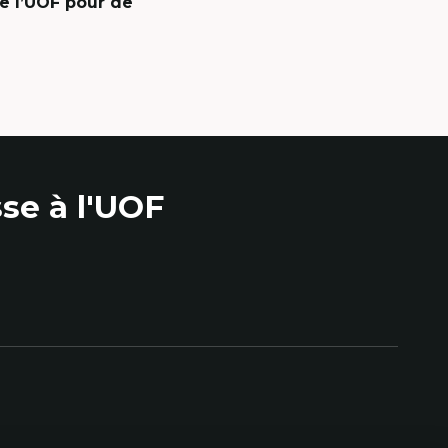
e l’UOF pour de
se à l'UOF