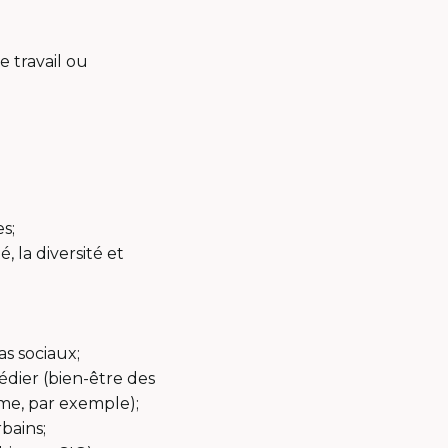
e travail ou
s;
 la diversité et
s sociaux;
dier (bien-être des
isme, par exemple);
rbains;