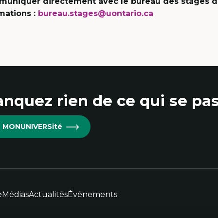
uniquer directement avec le bureau des stages d
mations :
bureau.stages@uontario.ca
nquez rien de ce qui se pas
re MONUNIVERSité
e
Médias
Actualités
Événements