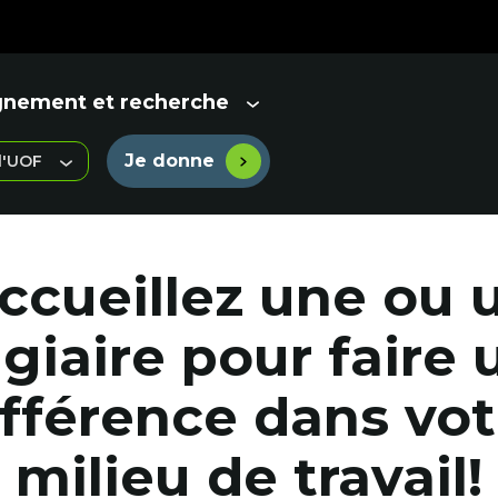
gnement et recherche
Je donne
 l'UOF
Lien
externe
au
site.
Cet
ccueillez une ou 
hyperlien
s'ouvrira
dans
agiaire pour faire 
une
nouvelle
fenêtre.
ifférence dans vot
milieu de travail!