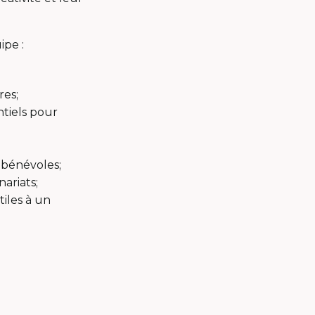
ipe :
res;
ntiels pour
 bénévoles;
ariats;
iles à un