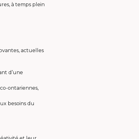
res, à temps plein
ovantes, actuelles
iant d’une
nco-ontariennes,
ux besoins du
éativité et leur