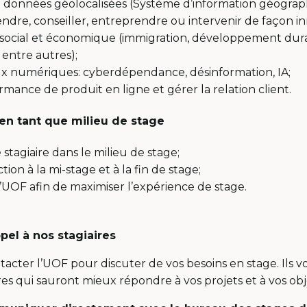
 données géolocalisées (Système d’information géograph
ndre, conseiller, entreprendre ou intervenir de façon i
ocial et économique (immigration, développement dura
 entre autres);
ux numériques: cyberdépendance, désinformation, IA;
mance de produit en ligne et gérer la relation client.
 en tant que milieu de stage
 stagiaire dans le milieu de stage;
tion à la mi-stage et à la fin de stage;
’UOF afin de maximiser l’expérience de stage.
el à nos stagiaires
ntacter l’UOF pour discuter de vos besoins en stage. Ils v
aires qui sauront mieux répondre à vos projets et à vos obje