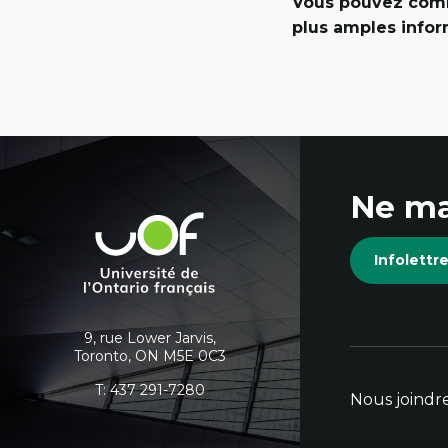
Vous pouvez comm
plus amples infor
Coordonnées
Ne ma
et
Université
de
informations
Infolett
l'Ontario
français
supplémentaires
9, rue Lower Jarvis,
Toronto, ON M5E 0C3
T:
437 291-7280
Nous joindr