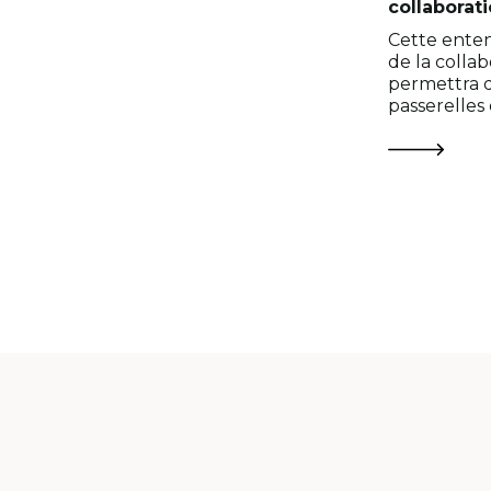
collaborat
Cette enten
de la collab
permettra d
passerelles
milieu unive