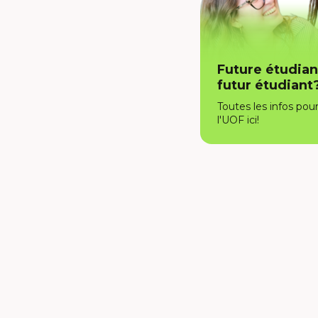
Future étudian
futur étudiant
Toutes les infos pour
l'UOF ici!