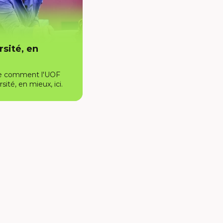
rsité, en
e comment l'UOF
rsité, en mieux, ici.