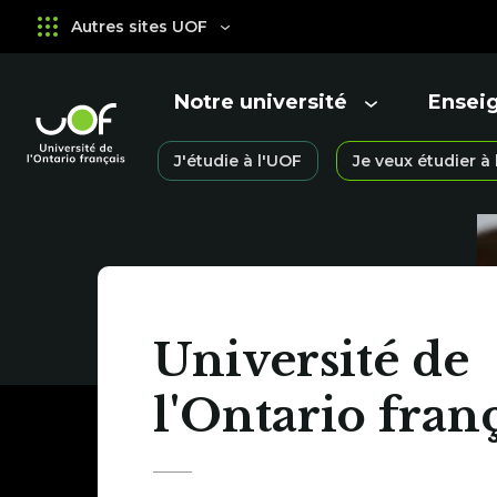
Aller
Passer
Autres sites UOF
au
au
menu
contenu
principal
Notre université
Ensei
Ouvrir
Ouvrir
le
le
Université
J'étudie à l'UOF
Je veux étudier à
menu
menu
Ouvrir
de
le
l'Ontario
menu
Université
français
de
Université de
l'Ontario
l'Ontario fran
français