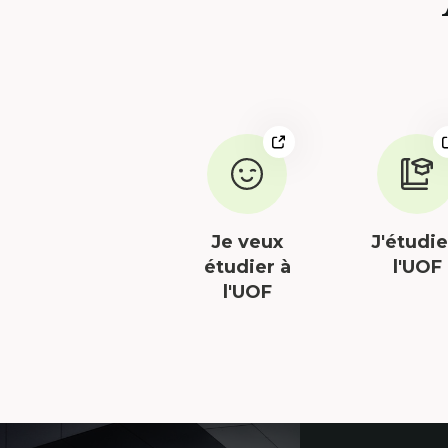
Lien
externe
au
site.
Cet
Je veux
J'étudie
hyperlien
étudier à
l'UOF
s'ouvrira
l'UOF
dans
une
nouvelle
fenêtre.