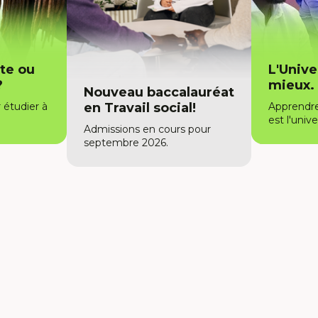
hyperlien
s'ouvrira
dans
une
te ou
L'Unive
nouvelle
?
mieux.
Nouveau baccalauréat
fenêtre.
 étudier à
en Travail social!
Apprendr
est l'unive
Admissions en cours pour
septembre 2026.