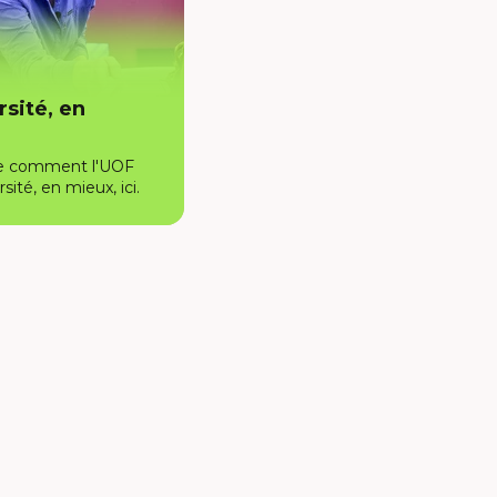
rsité, en
e comment l'UOF
rsité, en mieux, ici.