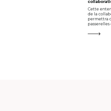
collaborat
Cette enten
de la collab
permettra d
passerelles
milieu unive