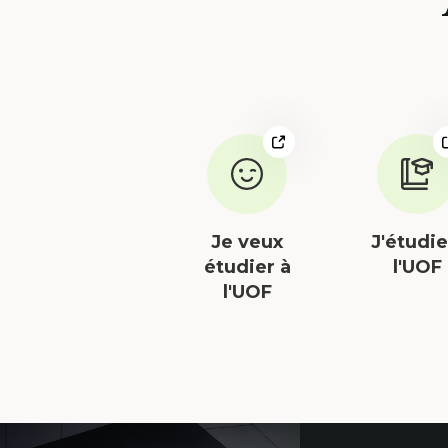
Lien
externe
au
site.
Cet
Je veux
J'étudie
hyperlien
étudier à
l'UOF
s'ouvrira
l'UOF
dans
une
nouvelle
fenêtre.