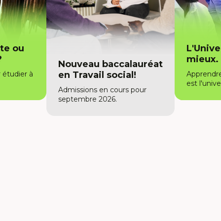
hyperlien
s'ouvrira
dans
une
te ou
L'Unive
nouvelle
?
mieux.
Nouveau baccalauréat
fenêtre.
 étudier à
en Travail social!
Apprendr
est l'unive
Admissions en cours pour
septembre 2026.