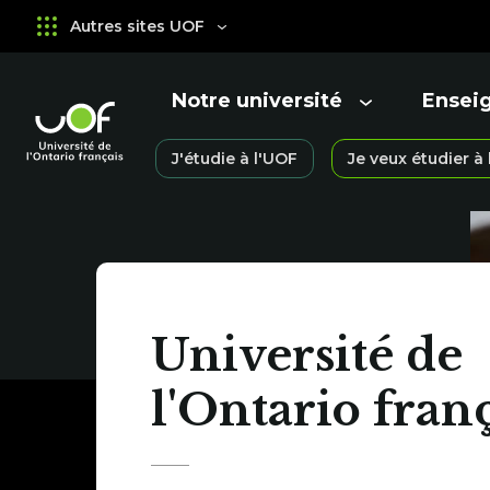
Aller
Passer
Autres sites UOF
au
au
menu
contenu
principal
Notre université
Ensei
Ouvrir
Ouvrir
le
le
Université
J'étudie à l'UOF
Je veux étudier à
menu
menu
Ouvrir
de
le
l'Ontario
menu
Université
français
de
Université de
l'Ontario
l'Ontario fran
français