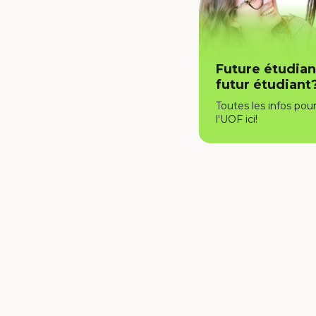
Future étudian
futur étudiant
Toutes les infos pour
l'UOF ici!